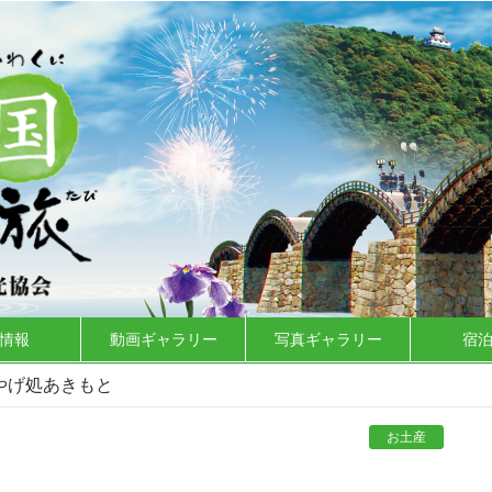
情報
動画ギャラリー
写真ギャラリー
宿
やげ処あきもと
お土産