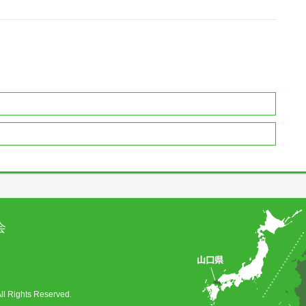
会
ghts Reserved.