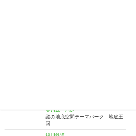
を紹介
ひろしま公式観光サイト Dive!
Hiroshima
旅行者のためのひろしま公式観光サ
イト
廿日市市観光協会
はつかいち旅ナビへようこそ
岩国国際観光ホテル
日本一の名橋・錦帯橋を望む、温泉
のあるお宿
岩国観光ガイドボランティア協会
ようこそ岩国へ
美川ムーバレー
謎の地底空間テーマパーク 地底王
国
錦川鉄道