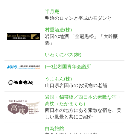
半月庵
明治のロマンと平成のモダンと
村重酒造(株)
岩国の地酒 「金冠黒松」「大吟醸
錦」
いわくにバス(株)
(一社)岩国青年会議所
うまもん(株)
山口県岩国市のお漬物の老舗
岩国・錦帯橋／西日本の素敵な宿・
高枕（たかまくら）
西日本の地方にある素敵な宿を、美
しい風景と共にご紹介
白為旅館