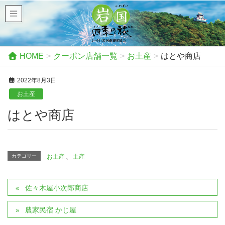
HOME
クーポン店舗一覧
お土産
はとや商店
2022年8月3日
お土産
はとや商店
カテゴリー
お土産
、
土産
佐々木屋小次郎商店
農家民宿 かじ屋