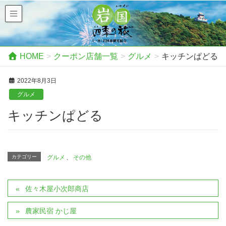
HOME
クーポン店舗一覧
グルメ
キッチンぱどる
2022年8月3日
グルメ
キッチンぱどる
カテゴリー
グルメ
、
その他
佐々木屋小次郎商店
農家民宿 かじ屋