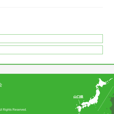
会
ghts Reserved.