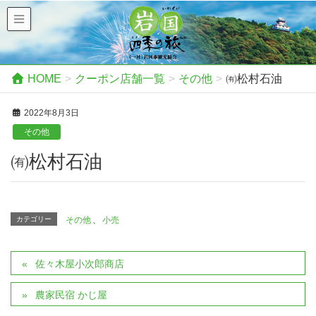
HOME
クーポン店舗一覧
その他
㈲松村石油
2022年8月3日
その他
㈲松村石油
カテゴリー
その他
、
小売
佐々木屋小次郎商店
農家民宿 かじ屋