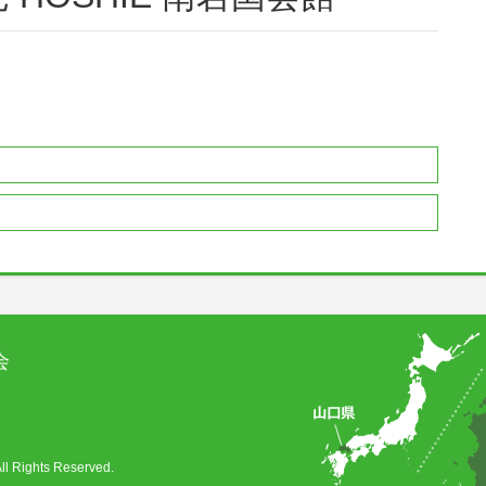
会
ghts Reserved.