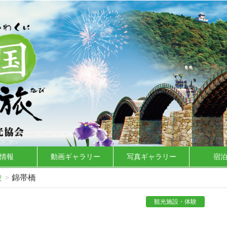
情報
動画ギャラリー
写真ギャラリー
宿
験
錦帯橋
観光施設・体験