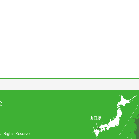
会
ghts Reserved.