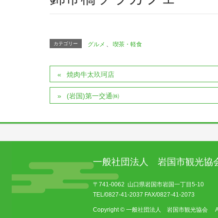
カテゴリー
グルメ
、
喫茶・軽食
焼肉牛太玖珂店
(岩国)第一交通㈱
一般社団法人 岩国市観光協
〒741-0062 山口県岩国市岩国一丁目5-10
TEL/0827-41-2037 FAX/0827-41-2073
Copyright © 一般社団法人 岩国市観光協会 All Ri