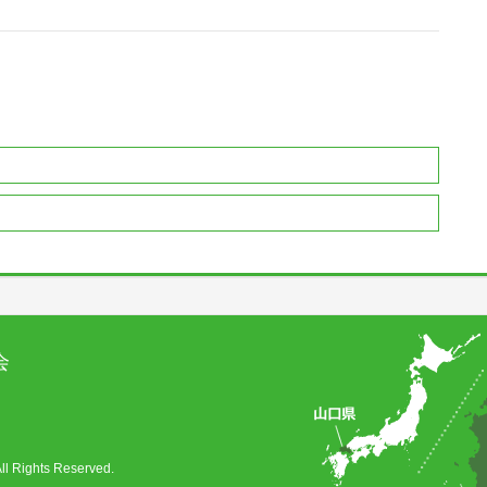
会
ghts Reserved.