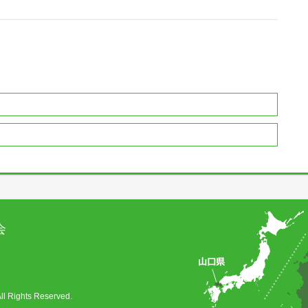
会
ghts Reserved.