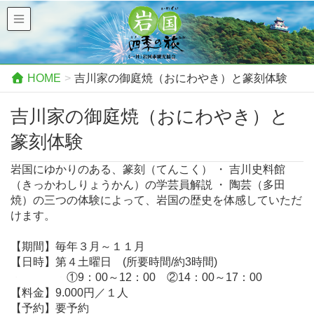
HOME
吉川家の御庭焼（おにわやき）と篆刻体験
吉川家の御庭焼（おにわやき）と
篆刻体験
岩国にゆかりのある、篆刻（てんこく） ・ 吉川史料館
（きっかわしりょうかん）の学芸員解説 ・ 陶芸（多田
焼）の三つの体験によって、岩国の歴史を体感していただ
けます。
【期間】毎年３月～１１月
【日時】第４土曜日 (所要時間/約3時間)
・ ・
①9：00～12：00 ②14：00～17：00
【料金】9.000円／１人
【予約】要予約