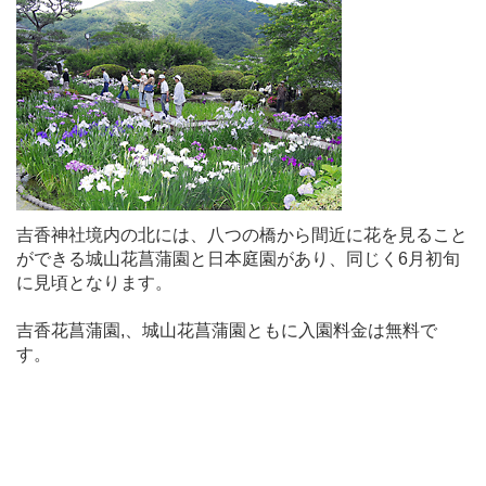
吉香神社境内の北には、八つの橋から間近に花を見ること
ができる城山花菖蒲園と日本庭園があり、同じく6月初旬
に見頃となります。
吉香花菖蒲園,、城山花菖蒲園ともに入園料金は無料で
す。