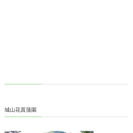
城山花菖蒲園