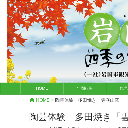
HOME
年間行事
観光
HOME
陶芸体験 多田焼き「雲渓山窯」
陶芸体験 多田焼き「