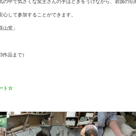
気の中で気さくな窯主さんの手ほどきをうけながら、岩国の伝
安心して参加することができます。
渓山窯」
・3作品まで）
ート☆