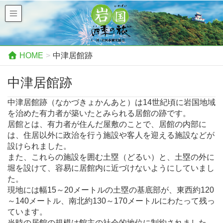
HOME
中津居館跡
中津居館跡
中津居館跡（なかづきょかんあと）は14世紀頃に岩国地域
を治めた有力者が築いたとみられる居館の跡です。
居館とは、有力者が住んだ屋敷のことで、居館の内部に
は、住居以外に政治を行う施設や客人を迎える施設などが
設けられました。
また、これらの施設を囲む土塁（どるい）と、土塁の外に
堀を設けて、容易に居館内に近づけないようにしていまし
た。
現地には幅15～20メートルの土塁の基底部が、東西約120
～140メートル、南北約130～170メートルにわたって残っ
ています。
当時の居館の規模は館主の社会的地位に制約されました