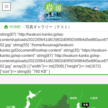
HOME
写真ギャラリー（テスト）
string(87) "http://iwakuni-kanko.jp/wp-
content/uploads/2022/09/41d815802d095034964d5e880ace87
02.jpg" string(55) "/home/kusanagi/iwakuni-
kanko.jp/DocumentRoot/wp-content" string(35) "https://iwakuni-
kanko.jp/wp-content" string(87) "http://iwakuni-kanko.jp/wp-
content/uploads/2022/09/41d815802d095034964d5e880ace87
02.jpg" array(3) { ["width"]=> int(2508) ["height"]=> int(1672)
["size"]=> string(6) "760 KB" }