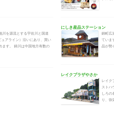
にしき産品ステーション
地川を源流とする宇佐川と国道
錦町広
称ピュアライン）沿いにあり、買い
ていま
めます。 錦川は中国地方有数の
品が勢ぞ
レイクプラザやさか
レイク
ストハ
しろの
り、弥