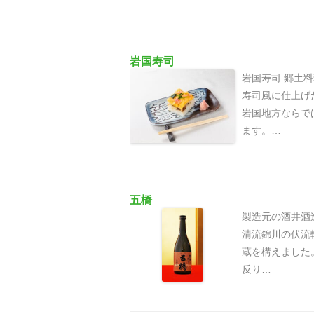
岩国寿司
岩国寿司 郷土
寿司風に仕上げ
岩国地方ならで
ます。…
五橋
製造元の酒井酒造
清流錦川の伏流
蔵を構えました
反り…