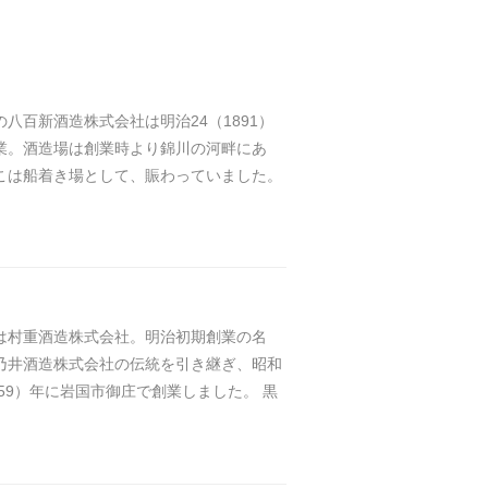
の八百新酒造株式会社は明治24（1891）
業。酒造場は創業時より錦川の河畔にあ
こは船着き場として、賑わっていました。
は村重酒造株式会社。明治初期創業の名
乃井酒造株式会社の伝統を引き継ぎ、昭和
959）年に岩国市御庄で創業しました。 黒