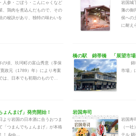
・人参・ごぼう・こんにゃくなど
岩国城
菜、鶏肉を煮込んだもので、その
藩の御
統の秘訣があり、独特の味わいを
侯への
に耐え
橋の駅 錦帯橋 「展望市場
）年の頃、玖珂町の富山秀意（享保
錦帯橋
年～寛政元（1789）年）により考案
市場」
では、日本でも初期のもので…
ちょんまげ」発売開始！
岩国寿司
月１日より岩国の日本酒に合うおつま
岩国寿
て「つまんでちょんまげ」が本格
（一社
！ &nb…
テル 錦