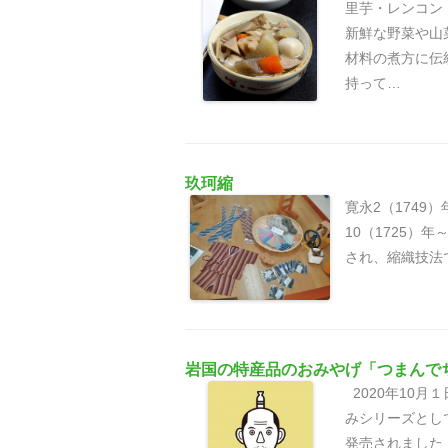
里芋・レンコン
新鮮な野菜や山
材料の煮方に伝
持って…
玖珂縮
寛永2（1749
10（1725）
され、縮織技法
岩国の特産品のおみやげ「つまんで
2020年10
みシリーズとし
発売されました！