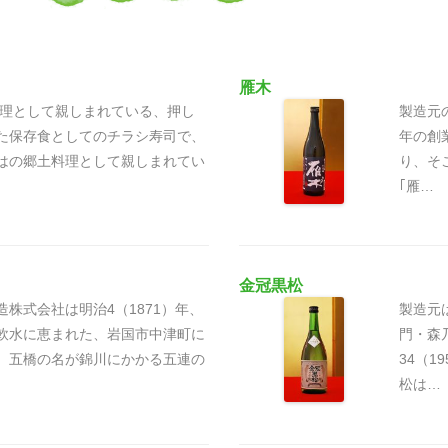
雁木
料理として親しまれている、押し
製造元
た保存食としてのチラシ寿司で、
年の創
はの郷土料理として親しまれてい
り、そ
｢雁…
金冠黒松
株式会社は明治4（1871）年、
製造元
軟水に恵まれた、岩国市中津町に
門・森
。五橋の名が錦川にかかる五連の
34（1
松は…