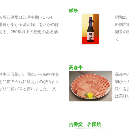
獺祭
る堀江酒場は江戸中期（1764
昭和2
帯橋が架かる清流錦川をさかのぼ
岩国市
ある、250年以上の歴史のある酒
獺祭の
て…
高森牛
村本三五郎が、岡山から備中種を
高森牛
を門前の石代に植えたのが始まり
期から
がり門前バスと言いました。 文
良牛を
は美味
吉香窯 岩国焼