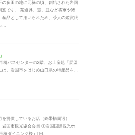
下の多田の地に元禄の頃、創始された岩国
用窯です。 茶道具、壺、皿など将軍や諸
土産品として用いられため、茶人の鑑賞眼
ら…
」
バスセンターの2階、お土産処「展望
には、岩国市をはじめ山口県の特産品を…
司を提供しているお店（錦帯橋周辺）
）岩国市観光協会会員 ①岩国国際観光ホ
帯橋ダイニング桜 / TEL…