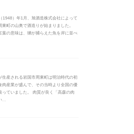
3（1948）年1月、旭酒造株式会社によって
周東町の山奥で酒造りが始まりました。
言葉の意味は、獺が捕らえた魚を岸に並べ
が生産される岩国市周東町は明治時代の初
食肉産業が盛んで、その当時より全国の優
扱っていました。 肉質が良く「高森の肉
い…