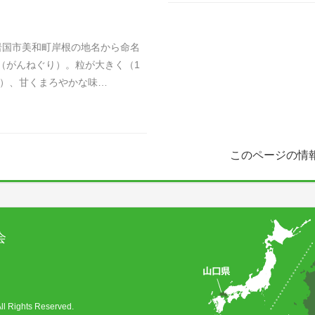
国市美和町岸根の地名から命名
（がんねぐり）。粒が大きく（1
ム）、甘くまろやかな味…
このページの情
会
ghts Reserved.