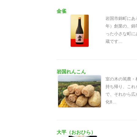
金雀
岩国市錦町にあ
年）創業の、錦
った小さな町に
蔵です…
岩国れんこん
室の木の篤農・
持ち帰り、これ
で、それから広
化8…
大平（おおひら）