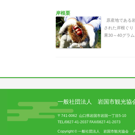
岸根栗
原産地である岩
された岸根ぐり
果30～40グラ
一般社団法人 岩国市観光協
〒741-0062 山口県岩国市岩国一丁目5-10
TEL/0827-41-2037 FAX/0827-41-2073
Copyright © 一般社団法人 岩国市観光協会 All Ri