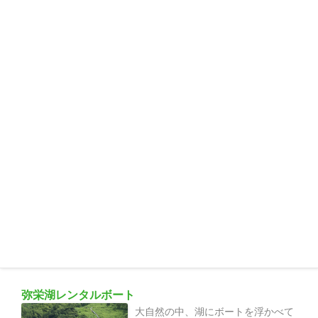
かな自然の中にあり白亜の建物がひ
ときわ目を引きます。天井が高く、
壁一面ガラス張りのプール内は太陽
の光が降り注…
周東森林体験交流施設丸太村
周東森林体験交流施設「丸太村」は
ログハウスの公共宿泊施設です。 バ
ーベキュー棟は炭火8人テーブル（6
台）、焼肉セットで予約を受け付け
ています…
弥栄湖レンタルボート
大自然の中、湖にボートを浮かべて