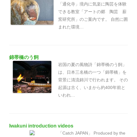
「通化寺」境内に気楽に陶芸を体験
できる教室「アートの郷 陶芸 薪
窯研究所」のご案内です。 自然に囲
まれた環境…
錦帯橋のう飼
岩国の夏の風物詩「錦帯橋のう飼」
は、日本三名橋の一つ「錦帯橋」を
背景に清流錦川で行われます。 その
起源は古く、いまから約400年前と
いわれ…
Iwakuni introduction videos
「Catch JAPAN」 Produced by the