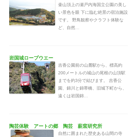
壷山頂上の瀬戸内海国立公園の美し
い景色を眼 下に臨む絶景の宿泊施設
です。 野鳥観察やクラフト体験な
ど、自然…
岩国城ロープウエー
吉香公園前の山麓駅から、標高約
200メートルの城山の尾根の山頂駅
までを約3分で結びます。 吉香公
園、錦川と錦帯橋、旧城下町から、
遠くは岩国錦…
陶芸体験 アートの郷 陶芸 薪窯研究所
自然に囲まれた歴史ある山間の寺