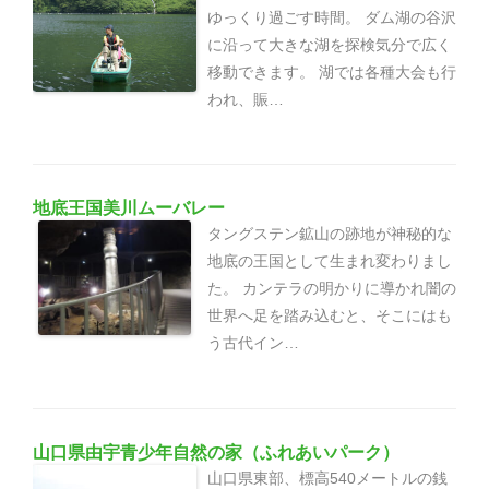
ゆっくり過ごす時間。 ダム湖の谷沢
に沿って大きな湖を探検気分で広く
移動できます。 湖では各種大会も行
われ、賑…
地底王国美川ムーバレー
タングステン鉱山の跡地が神秘的な
地底の王国として生まれ変わりまし
た。 カンテラの明かりに導かれ闇の
世界へ足を踏み込むと、そこにはも
う古代イン…
山口県由宇青少年自然の家（ふれあいパーク）
山口県東部、標高540メートルの銭