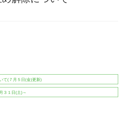
て(７月５日(金)更新)
３１日(土)～