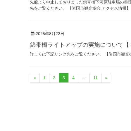
先般より中止しておりました錦帯橋下河原駐車場の整理
先をご覧ください。 【岩国市観光協会 アクセス情報】
2025年8月22日
錦帯橋ライトアップの実施について【８
詳しくは下記リンク先をご覧ください。 【岩国市観光
«
1
2
3
4
…
11
»